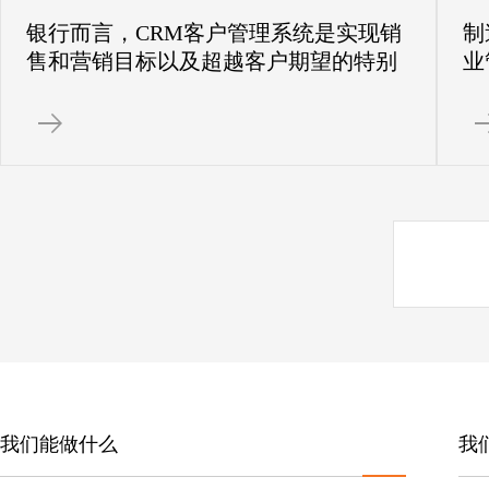
银行而言，CRM客户管理系统是实现销
制
售和营销目标以及超越客户期望的特别
业
有用的工具。传统金融开始向在线和移
创
动服务的过渡将是未来几年金融公司的
销
主要关注点，金融机构需要实施 CRM客
型
户系统进行决策。
客
我们能做什么
我